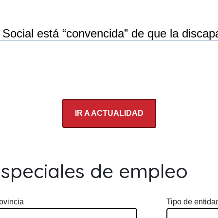
ocial está “convencida” de que la discapac
IR A ACTUALIDAD
especiales de empleo
ovincia
Tipo de entida