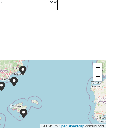
+
−
Leaflet | ©
OpenStreetMap
contributors