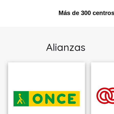
Más de 300 centro
ILUNION
SOCIOSANITARIO,
S.A.U.
Alianzas
Murcia
CENTROS Y
SERVICIOS PARA
PERSONAS
MAYORES O
PERSONAS
DEPENDIENTES