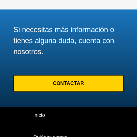
5
nueva
Página
6
Página
Si necesitas más información o
7
tienes alguna duda, cuenta con
Página
8
nosotros.
Página
9
Siguiente página
Siguiente
CONTACTAR
>
Última página
Último
»
Inicio