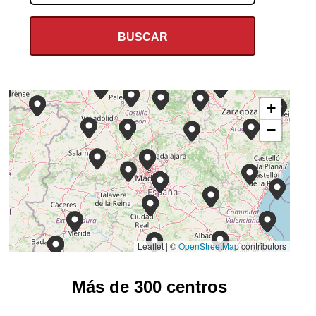
+
−
Leaflet | ©
OpenStreetMap
contributors
Más de 300 centros
ASOCIACION