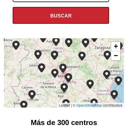
+
−
Leaflet | ©
OpenStreetMap
contributors
Más de 300 centros
ASOCIACION