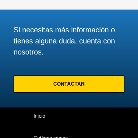
4
nueva
Página
5
Página actual
Si necesitas más información o
6
tienes alguna duda, cuenta con
Página
7
nosotros.
Página
8
Página
9
CONTACTAR
Página
10
Siguiente página
Siguiente
Inicio
>
Última página
Último