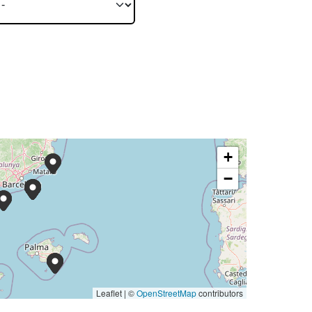
+
−
Leaflet | ©
OpenStreetMap
contributors