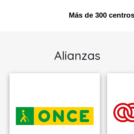
Más de 300 centro
ILUNION
ILUNIO
LAVANDERÍAS,
LAVAN
S.A.
S.A.
Alianzas
Valencia
La Coru
SERVICIOS
SERVICI
INTEGRALES DE
INTEGRA
LAVANDERÍA Y
LAVANDE
RENTING
RENTIN
TEXTIL
TEXTIL