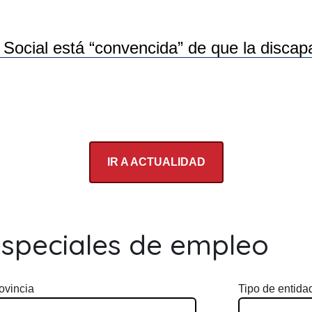
ocial está “convencida” de que la discapac
IR A ACTUALIDAD
especiales de empleo
ovincia
Tipo de entida