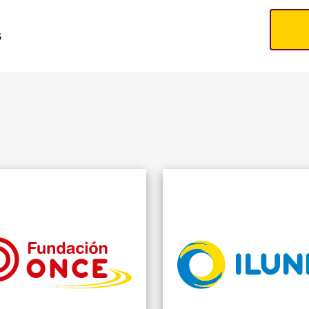
s
N
DERÍAS,
ña
OS
LES DE
RÍA Y
G