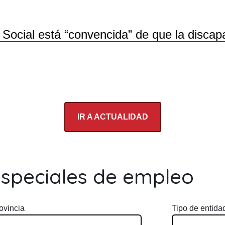
ocial está “convencida” de que la discapac
IR A ACTUALIDAD
especiales de empleo
ovincia
Tipo de entida