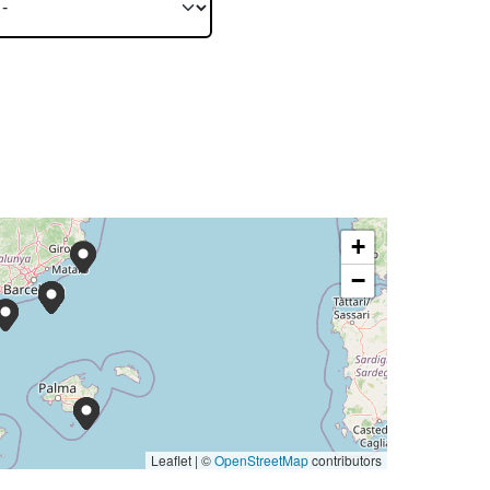
+
−
Leaflet | ©
OpenStreetMap
contributors