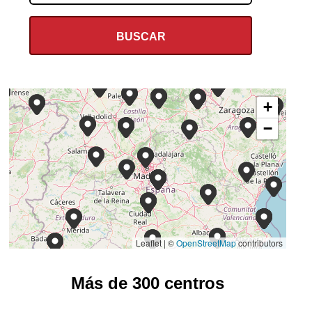
+
−
Leaflet | ©
OpenStreetMap
contributors
Más de 300 centros
ILUNION RETAIL Y