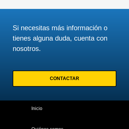
Página
nueva
43
Página
44
Si necesitas más información o
Siguiente página
Siguiente
tienes alguna duda, cuenta con
>
nosotros.
Última página
Último
»
CONTACTAR
Inicio