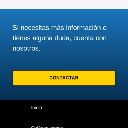
Página
nueva
45
Página
46
Si necesitas más información o
Siguiente página
Siguiente
tienes alguna duda, cuenta con
>
nosotros.
Última página
Último
»
CONTACTAR
Inicio