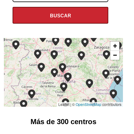
+
−
Leaflet | ©
OpenStreetMap
contributors
Más de 300 centros
ILUNION RETAIL Y